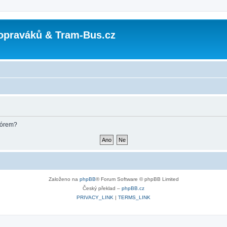
opraváků & Tram-Bus.cz
fórem?
Založeno na
phpBB
® Forum Software © phpBB Limited
Český překlad –
phpBB.cz
PRIVACY_LINK
|
TERMS_LINK