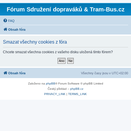
Fórum Sdružení dopraváků & Tram-Bus.cz
FAQ
Obsah fóra
Smazat všechny cookies z fóra
Chcete smazat všechna cookies z vašeho disku uložená tímto fórem?
Obsah fóra
Všechny časy jsou v
UTC+02:00
Založeno na
phpBB
® Forum Software © phpBB Limited
Český překlad –
phpBB.cz
PRIVACY_LINK
|
TERMS_LINK