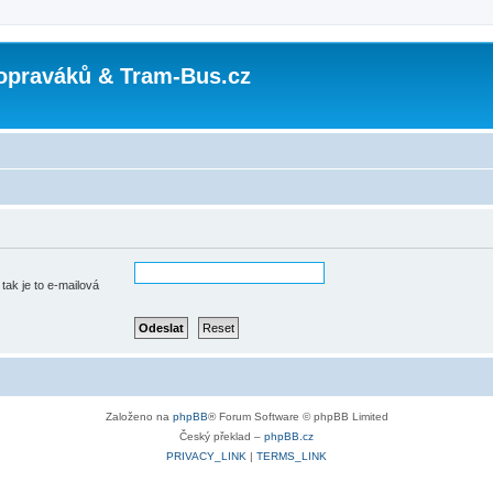
opraváků & Tram-Bus.cz
tak je to e-mailová
Založeno na
phpBB
® Forum Software © phpBB Limited
Český překlad –
phpBB.cz
PRIVACY_LINK
|
TERMS_LINK