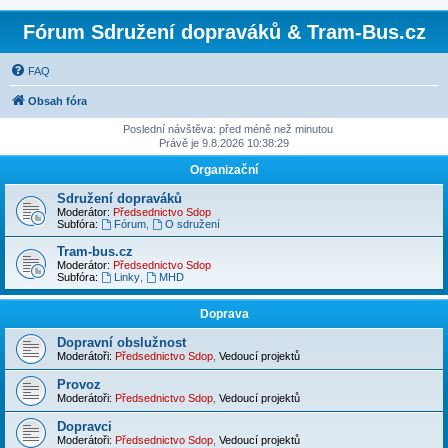
Fórum Sdružení dopraváků & Tram-Bus.cz
FAQ
Obsah fóra
Poslední návštěva: před méně než minutou
Právě je 9.8.2026 10:38:29
Organizační
Sdružení dopraváků
Moderátor:
Předsednictvo Sdop
Subfóra:
Fórum
,
O sdružení
Tram-bus.cz
Moderátor:
Předsednictvo Sdop
Subfóra:
Linky
,
MHD
Doprava
Dopravní obslužnost
Moderátoři:
Předsednictvo Sdop
,
Vedoucí projektů
Provoz
Moderátoři:
Předsednictvo Sdop
,
Vedoucí projektů
Dopravci
Moderátoři:
Předsednictvo Sdop
,
Vedoucí projektů