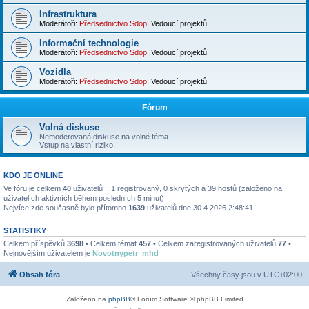
Infrastruktura
Moderátoři:
Předsednictvo Sdop
,
Vedoucí projektů
Informační technologie
Moderátoři:
Předsednictvo Sdop
,
Vedoucí projektů
Vozidla
Moderátoři:
Předsednictvo Sdop
,
Vedoucí projektů
Fórum
Volná diskuse
Nemoderovaná diskuse na volné téma.
Vstup na vlastní riziko.
KDO JE ONLINE
Ve fóru je celkem
40
uživatelů :: 1 registrovaný, 0 skrytých a 39 hostů (založeno na
uživatelích aktivních během posledních 5 minut)
Nejvíce zde současně bylo přítomno
1639
uživatelů dne 30.4.2026 2:48:41
STATISTIKY
Celkem příspěvků
3698
• Celkem témat
457
• Celkem zaregistrovaných uživatelů
77
•
Nejnovějším uživatelem je
Novotnypetr_mhd
Obsah fóra
Všechny časy jsou v
UTC+02:00
Založeno na
phpBB
® Forum Software © phpBB Limited