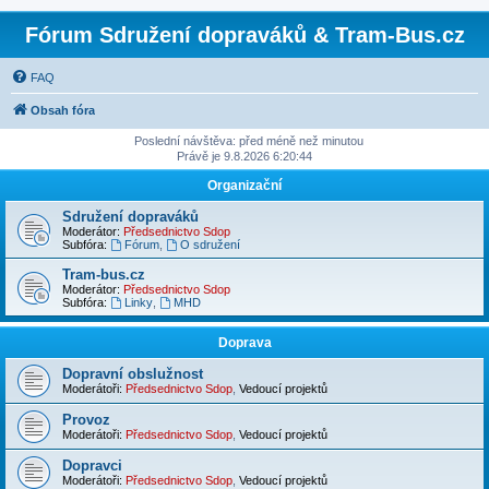
Fórum Sdružení dopraváků & Tram-Bus.cz
FAQ
Obsah fóra
Poslední návštěva: před méně než minutou
Právě je 9.8.2026 6:20:44
Organizační
Sdružení dopraváků
Moderátor:
Předsednictvo Sdop
Subfóra:
Fórum
,
O sdružení
Tram-bus.cz
Moderátor:
Předsednictvo Sdop
Subfóra:
Linky
,
MHD
Doprava
Dopravní obslužnost
Moderátoři:
Předsednictvo Sdop
,
Vedoucí projektů
Provoz
Moderátoři:
Předsednictvo Sdop
,
Vedoucí projektů
Dopravci
Moderátoři:
Předsednictvo Sdop
,
Vedoucí projektů