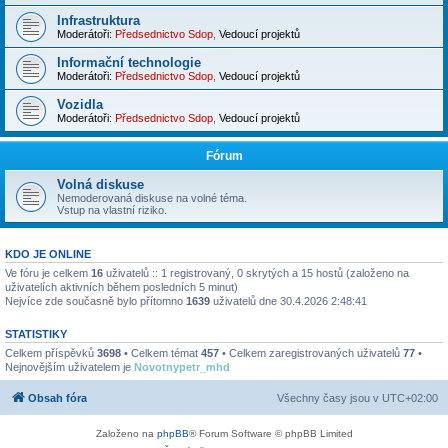
Infrastruktura
Moderátoři:
Předsednictvo Sdop
,
Vedoucí projektů
Informační technologie
Moderátoři:
Předsednictvo Sdop
,
Vedoucí projektů
Vozidla
Moderátoři:
Předsednictvo Sdop
,
Vedoucí projektů
Fórum
Volná diskuse
Nemoderovaná diskuse na volné téma.
Vstup na vlastní riziko.
KDO JE ONLINE
Ve fóru je celkem
16
uživatelů :: 1 registrovaný, 0 skrytých a 15 hostů (založeno na
uživatelích aktivních během posledních 5 minut)
Nejvíce zde současně bylo přítomno
1639
uživatelů dne 30.4.2026 2:48:41
STATISTIKY
Celkem příspěvků
3698
• Celkem témat
457
• Celkem zaregistrovaných uživatelů
77
•
Nejnovějším uživatelem je
Novotnypetr_mhd
Obsah fóra
Všechny časy jsou v
UTC+02:00
Založeno na
phpBB
® Forum Software © phpBB Limited