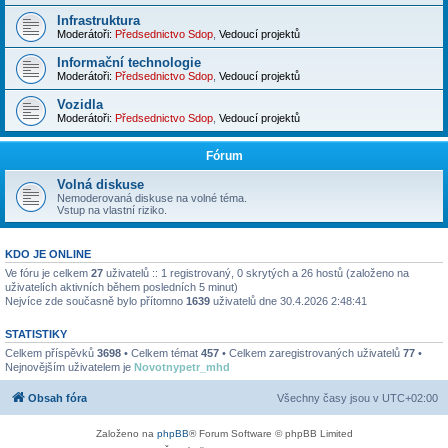
Infrastruktura
Moderátoři:
Předsednictvo Sdop
,
Vedoucí projektů
Informační technologie
Moderátoři:
Předsednictvo Sdop
,
Vedoucí projektů
Vozidla
Moderátoři:
Předsednictvo Sdop
,
Vedoucí projektů
Fórum
Volná diskuse
Nemoderovaná diskuse na volné téma.
Vstup na vlastní riziko.
KDO JE ONLINE
Ve fóru je celkem
27
uživatelů :: 1 registrovaný, 0 skrytých a 26 hostů (založeno na
uživatelích aktivních během posledních 5 minut)
Nejvíce zde současně bylo přítomno
1639
uživatelů dne 30.4.2026 2:48:41
STATISTIKY
Celkem příspěvků
3698
• Celkem témat
457
• Celkem zaregistrovaných uživatelů
77
•
Nejnovějším uživatelem je
Novotnypetr_mhd
Obsah fóra
Všechny časy jsou v
UTC+02:00
Založeno na
phpBB
® Forum Software © phpBB Limited