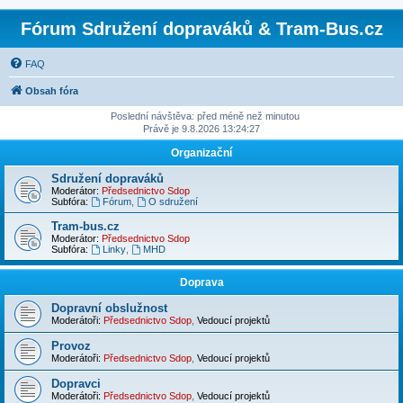
Fórum Sdružení dopraváků & Tram-Bus.cz
FAQ
Obsah fóra
Poslední návštěva: před méně než minutou
Právě je 9.8.2026 13:24:27
Organizační
Sdružení dopraváků
Moderátor:
Předsednictvo Sdop
Subfóra:
Fórum
,
O sdružení
Tram-bus.cz
Moderátor:
Předsednictvo Sdop
Subfóra:
Linky
,
MHD
Doprava
Dopravní obslužnost
Moderátoři:
Předsednictvo Sdop
,
Vedoucí projektů
Provoz
Moderátoři:
Předsednictvo Sdop
,
Vedoucí projektů
Dopravci
Moderátoři:
Předsednictvo Sdop
,
Vedoucí projektů