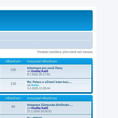
Poslední návštěva: před méně než minutou
PŘÍSPĚVKY
POSLEDNÍ PŘÍSPĚVEK
Informace pro nové členy
100
od
Ondřej Kališ
8.7.2022 20:17:52
Re: Pokus o oživení tram-bus.…
126
od
Anlex
3.4.2025 21:05:44
PŘÍSPĚVKY
POSLEDNÍ PŘÍSPĚVEK
Integrace Zásmucka (Kolínsko …
49
od
Ondřej Kališ
17.1.2020 18:26:51