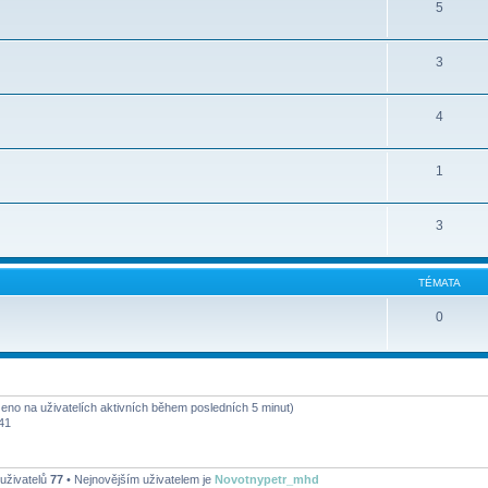
5
3
4
1
3
TÉMATA
0
oženo na uživatelích aktivních během posledních 5 minut)
41
uživatelů
77
• Nejnovějším uživatelem je
Novotnypetr_mhd