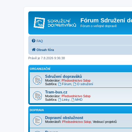
Fórum Sdružení d
Fórum o veřejné dopravě
FAQ
Obsah fóra
Právě je 7.8.2026 9:36:38
ORGANIZAČNÍ
Sdružení dopraváků
Moderátor:
Předsednictvo Sdop
Subfóra:
Fórum
,
O sdružení
Tram-bus.cz
Moderátor:
Předsednictvo Sdop
Subfóra:
Linky
,
MHD
DOPRAVA
Dopravní obslužnost
Moderátoři:
Předsednictvo Sdop
,
Vedoucí projektů