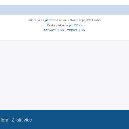
Založeno na
phpBB
® Forum Software © phpBB Limited
Český překlad –
phpBB.cz
PRIVACY_LINK
|
TERMS_LINK
 fóra.
Zjistit více