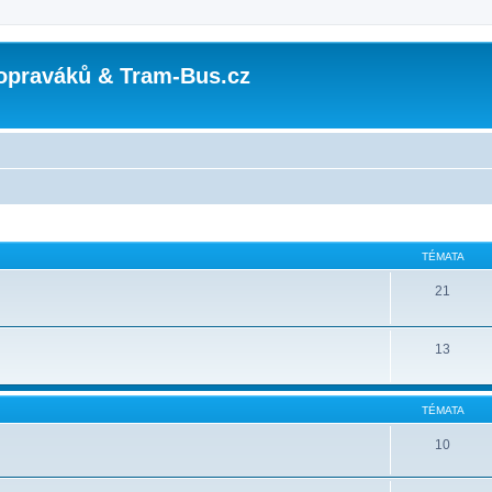
opraváků & Tram-Bus.cz
TÉMATA
21
13
TÉMATA
10