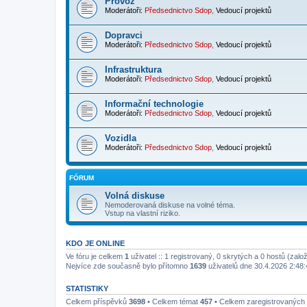
Provoz
Moderátoři:
Předsednictvo Sdop
,
Vedoucí projektů
Dopravci
Moderátoři:
Předsednictvo Sdop
,
Vedoucí projektů
Infrastruktura
Moderátoři:
Předsednictvo Sdop
,
Vedoucí projektů
Informační technologie
Moderátoři:
Předsednictvo Sdop
,
Vedoucí projektů
Vozidla
Moderátoři:
Předsednictvo Sdop
,
Vedoucí projektů
FÓRUM
Volná diskuse
Nemoderovaná diskuse na volné téma.
Vstup na vlastní riziko.
KDO JE ONLINE
Ve fóru je celkem
1
uživatel :: 1 registrovaný, 0 skrytých a 0 hostů (zal
Nejvíce zde současně bylo přítomno
1639
uživatelů dne 30.4.2026 2:48:
STATISTIKY
Celkem příspěvků
3698
• Celkem témat
457
• Celkem zaregistrovaných 