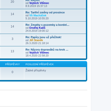
Re: 690101
20
od
Vojtěch Vilímec
8.9.2019 15:37:13
Re: Tarifní změny od prosince
14
od
Vít Macháček
5.10.2019 10:55:20
Re: Zmatky s pozemky a bordel…
14
od
Ondřej Kališ
24.8.2019 19:00:12
Re: Papíry jsou už přežitek!
3
od
Jiří Staněk
26.3.2020 21:18:14
Re: Názory dopraváků na krok …
13
od
Vojtěch Vilímec
18.4.2020 22:58:20
PŘÍSPĚVKY
POSLEDNÍ PŘÍSPĚVEK
Žádné příspěvky
0