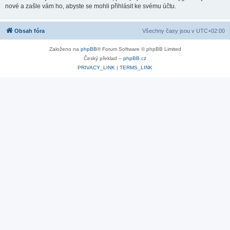
nové a zašle vám ho, abyste se mohli přihlásit ke svému účtu.
Obsah fóra
Všechny časy jsou v
UTC+02:00
Založeno na
phpBB
® Forum Software © phpBB Limited
Český překlad –
phpBB.cz
PRIVACY_LINK
|
TERMS_LINK