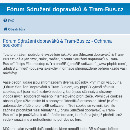
Fórum Sdružení dopraváků & Tram-Bus.cz
FAQ
Obsah fóra
Fórum Sdružení dopraváků & Tram-Bus.cz - Ochrana
soukromí
Toto prohlášení podrobně vysvětluje jak „Fórum Sdružení dopraváků & Tram-
Bus.cz“ (dále jen “my”, “nás”, “naše”, “Fórum Sdružení dopraváků & Tram-
Bus.cz”, “https://forum.sdop.cz”) a phpBB („phpBB software“, „www.phpbb.com“,
„phpBB Limited“) používá jakékoliv informace shromážděné během každé vaší
návštěvy.
Vaše osobní údaje jsou shromážděny dvěma způsoby. Prvním při vstupu na
„Fórum Sdružení dopraváků & Tram-Bus.cz“, kdy phpBB vytvoří několik
cookies, což jsou malé textové soubory, které jsou stáhnuty a uloženy
v dočasných souborech vašeho internetového prohlížeče. První dvě cookies
obsahují jen uživatelské-id a anonymní identifikátor session, které je vám
automaticky přiděleno phpBB softwarem. Třetí cookie se vytvoří, jakmile
začnete procházet mezi tématy na „Fórum Sdružení dopraváků & Tram-
Bus.cz“, a je používána k ukládání informace, které téma jste již přečetli, což
vede k snažšímu a pohodlnějšímu pohybu po fóru.
Můžeme také vytvořit další cookies, které nepatří k phpBB software během