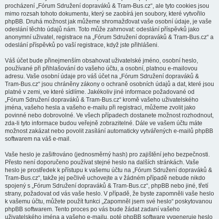
procházení „Fórum Sdružení dopraváků & Tram-Bus.cz“, ale tyto cookies jsou
mimo rozsah tohoto dokumentu, který se zaobírá jen soubory, které vytvořilo
phpBB. Druhá možnost jak můžeme shromažďovat vaše osobní údaje, je vaše
odeslání těchto údajů nám. Toto může zahrnovat: odeslání příspěvků jako
anonymní uživatel, registrace na „Fórum Sdružení dopraváků & Tram-Bus.cz“ a
odeslání příspěvků po vaší registrace, když jste přihlášeni.
Váš účet bude přinejmenším obsahovat uživatelské jméno, osobní heslo,
používané při přihlašování do vašeho účtu, a osobní, platnou e-mailovou
adresu. Vaše osobní údaje pro váš účet na „Fórum Sdružení dopraváků &
Tram-Bus.cz“ jsou chráněny zákony o ochraně osobních údajů a dat, které jsou
platné v zemi, ve které sídlíme. Jakékoliv jiné informace požadované od
„Fórum Sdružení dopraváků & Tram-Bus.cz“ kromě vašeho uživatelského
jména, vašeho hesla a vašeho e-mailu při registraci, můžeme zvolit jako
povinné nebo dobrovolné. Ve všech případech dostanete možnost rozhodnout,
zda-li tyto informace budou veřejně zobrazitelné. Dále ve vašem účtu máte
možnost zakázat nebo povolit zasílání automaticky vytvářených e-mailů phpBB
softwarem na váš e-mail.
Vaše heslo je zašifrováno (jednosměrný hash) pro zajištění jeho bezpečnosti.
Přesto není doporučeno používat stejné heslo na dalších stránkách. Vaše
heslo je prostředek k přístupu k vašemu účtu na „Fórum Sdružení dopraváků &
Tram-Bus.cz“, takže jej pečlivě uchovejte a v žádném případě nebude nikdo
spojený s „Fórum Sdružení dopraváků & Tram-Bus.cz“, phpBB nebo jiné, třetí
strany, požadovat od vás vaše heslo. V případě, že byste zapomněli vaše heslo
k vašemu účtu, můžete použít funkci „Zapomněl jsem své heslo“ poskytovanou
phpBB softwarem. Tento proces po vás bude žádat zadaní vašeho
uživatelského jména a vašeho e-mailu, poté phpBB software vygeneruje heslo