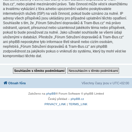
Bus.cz“, nebo platné mezinárodní právo. Tato činnost může vést k okamžitému
a trvalému vykázání z fóra a/nebo upozornění vašeho poskytovatele
internetových služeb (ISP) na vaši činnost, pokud bude uznáno za nutné. IP
adresy všech příspěvků jsou ukládány pro případné uplatnění těchto opatření.
Souhlasíte s tím, že „Fórum Sdružení dopraváků & Tram-Bus.cz“ má právo
odstranit, upravit, přesunout nebo uzamknout jakékoliv téma nebo příspěvek,
pokud to bude považovat za nutné. Jako uživatel souhlasíte se všemi údaji
uloženými v databázi. Přestože „Fórum Sdružení dopraváků & Tram-Bus.cz“
ani phpBB neposkytne tyto informace třetí straně nebo cizím osobám,
nepřebírá „Fórum Sdružení dopraváků & Tram-Bus.cz“ ani phpBB
zodpovědnost za jakýkoliv pokus o vniknutí do systému, který by mohl vést ke
kompromitaci těchto dat.
Obsah fóra
Všechny časy jsou v
UTC+02:00
Založeno na
phpBB
® Forum Software © phpBB Limited
Český překlad –
phpBB.cz
PRIVACY_LINK
|
TERMS_LINK