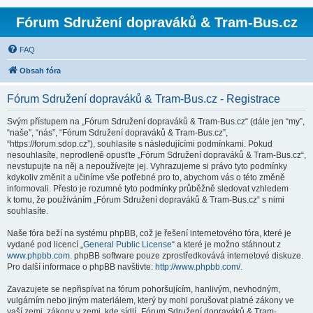
Fórum Sdružení dopraváků & Tram-Bus.cz
FAQ
Obsah fóra
Fórum Sdružení dopraváků & Tram-Bus.cz - Registrace
Svým přístupem na „Fórum Sdružení dopraváků & Tram-Bus.cz“ (dále jen “my”,
“naše”, “nás”, “Fórum Sdružení dopraváků & Tram-Bus.cz”,
“https://forum.sdop.cz”), souhlasíte s následujícími podmínkami. Pokud
nesouhlasíte, neprodleně opusťte „Fórum Sdružení dopraváků & Tram-Bus.cz“,
nevstupujte na něj a nepoužívejte jej. Vyhrazujeme si právo tyto podmínky
kdykoliv změnit a učiníme vše potřebné pro to, abychom vás o této změně
informovali. Přesto je rozumné tyto podmínky průběžně sledovat vzhledem
k tomu, že používáním „Fórum Sdružení dopraváků & Tram-Bus.cz“ s nimi
souhlasíte.
Naše fóra beží na systému phpBB, což je řešení internetového fóra, které je
vydané pod licencí „
General Public License
“ a které je možno stáhnout z
www.phpbb.com
. phpBB software pouze zprostředkovává internetové diskuze.
Pro další informace o phpBB navštivte:
http://www.phpbb.com/
.
Zavazujete se nepřispívat na fórum pohoršujícím, hanlivým, nevhodným,
vulgárním nebo jiným materiálem, který by mohl porušovat platné zákony ve
vaší zemi, zákony v zemi, kde sídlí „Fórum Sdružení dopraváků & Tram-