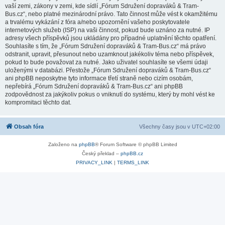
vaší zemi, zákony v zemi, kde sídlí „Fórum Sdružení dopraváků & Tram-
Bus.cz“, nebo platné mezinárodní právo. Tato činnost může vést k okamžitému
a trvalému vykázání z fóra a/nebo upozornění vašeho poskytovatele
internetových služeb (ISP) na vaši činnost, pokud bude uznáno za nutné. IP
adresy všech příspěvků jsou ukládány pro případné uplatnění těchto opatření.
Souhlasíte s tím, že „Fórum Sdružení dopraváků & Tram-Bus.cz“ má právo
odstranit, upravit, přesunout nebo uzamknout jakékoliv téma nebo příspěvek,
pokud to bude považovat za nutné. Jako uživatel souhlasíte se všemi údaji
uloženými v databázi. Přestože „Fórum Sdružení dopraváků & Tram-Bus.cz“
ani phpBB neposkytne tyto informace třetí straně nebo cizím osobám,
nepřebírá „Fórum Sdružení dopraváků & Tram-Bus.cz“ ani phpBB
zodpovědnost za jakýkoliv pokus o vniknutí do systému, který by mohl vést ke
kompromitaci těchto dat.
Obsah fóra
Všechny časy jsou v
UTC+02:00
Založeno na
phpBB
® Forum Software © phpBB Limited
Český překlad –
phpBB.cz
PRIVACY_LINK
|
TERMS_LINK