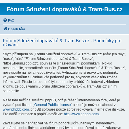
Fórum Sdružení dopraváků & Tram-Bus.cz
FAQ
Obsah fóra
Fórum Sdružení dopraváků & Tram-Bus.cz - Podmínky pro
užívání
Svým přístupem na „Fórum Sdružení dopraváků & Tram-Bus.cz“ (dále jen “my”,
“naše”, “nás”, “Fórum Sdružení dopraváků & Tram-Bus.cz”,
“https://forum.sdop.cz”), souhlasíte s následujícími podmínkami. Pokud
nesouhlasíte, neprodleně opusťte „Fórum Sdružení dopraváků & Tram-Bus.cz“,
nevstupujte na něj a nepoužívejte jej. Vyhrazujeme si právo tyto podmínky
kdykoliv změnit a učiníme vše potřebné pro to, abychom vás o této změně
informovali. Přesto je rozumné tyto podmínky průběžně sledovat vzhledem
k tomu, že používáním „Fórum Sdružení dopraváků & Tram-Bus.cz“ s nimi
souhlasíte.
Naše fóra beží na systému phpBB, což je řešení internetového fóra, které je
vydané pod licencí „
General Public License
“ a které je možno stáhnout z
www.phpbb.com
. phpBB software pouze zprostředkovává internetové diskuze.
Pro další informace o phpBB navštivte:
http://www.phpbb.com/
.
Zavazujete se nepřispívat na fórum pohoršujícím, hanlivým, nevhodným,
vulgárním nebo jiným materiálem, který by mohl porušovat platné zákony ve