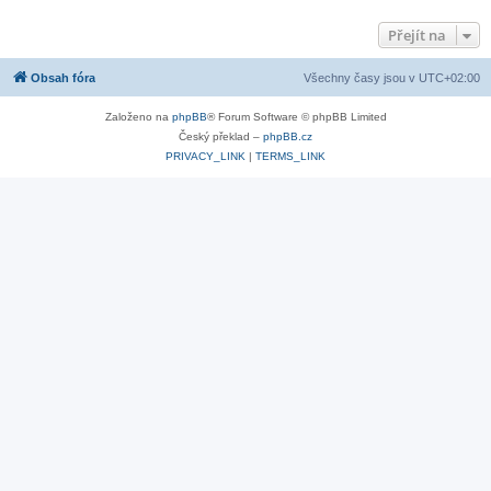
Přejít na
Obsah fóra
Všechny časy jsou v
UTC+02:00
Založeno na
phpBB
® Forum Software © phpBB Limited
Český překlad –
phpBB.cz
PRIVACY_LINK
|
TERMS_LINK