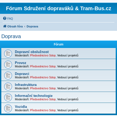
Fórum Sdružení dopraváků & Tram-Bus.cz
FAQ
Obsah fóra
Doprava
Doprava
Fórum
Dopravní obslužnost
Moderátoři:
Předsednictvo Sdop
,
Vedoucí projektů
Provoz
Moderátoři:
Předsednictvo Sdop
,
Vedoucí projektů
Dopravci
Moderátoři:
Předsednictvo Sdop
,
Vedoucí projektů
Infrastruktura
Moderátoři:
Předsednictvo Sdop
,
Vedoucí projektů
Informační technologie
Moderátoři:
Předsednictvo Sdop
,
Vedoucí projektů
Vozidla
Moderátoři:
Předsednictvo Sdop
,
Vedoucí projektů