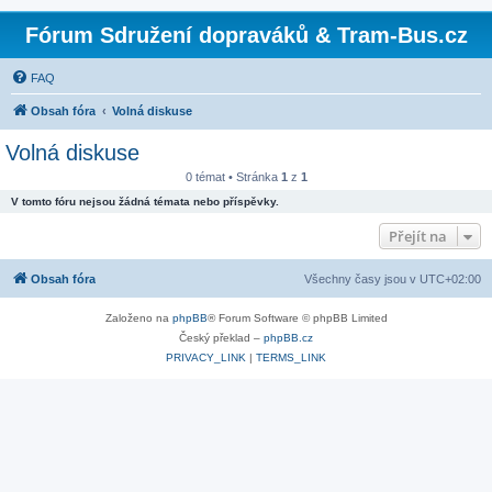
Fórum Sdružení dopraváků & Tram-Bus.cz
FAQ
Obsah fóra
Volná diskuse
Volná diskuse
0 témat • Stránka
1
z
1
V tomto fóru nejsou žádná témata nebo příspěvky.
Přejít na
Obsah fóra
Všechny časy jsou v
UTC+02:00
Založeno na
phpBB
® Forum Software © phpBB Limited
Český překlad –
phpBB.cz
PRIVACY_LINK
|
TERMS_LINK