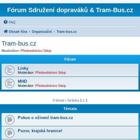
Fórum Sdružení dopraváků & Tram-Bus.cz
FAQ
Obsah fóra
Organizační
Tram-bus.cz
Tram-bus.cz
Moderátor:
Předsednictvo Sdop
Fórum
Linky
Moderátor:
Předsednictvo Sdop
MHD
Moderátor:
Předsednictvo Sdop
8 témat • Stránka
1
z
1
Témata
Pokus o oživení tram-bus.cz
Pozor, krajská hranice!