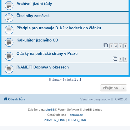
Archivní jízdní řády
Číselníky zastávek
Předpis pro tramvaje D 1/2 v bodech do článku
Kalkulátor jízdného ČD
1
2
3
4
Otázky na politické strany v Praze
1
2
[NÁMĚT] Doprava v okresech
8 témat • Stránka
1
z
1
Přejít na
Obsah fóra
Všechny časy jsou v
UTC+02:00
Založeno na
phpBB
® Forum Software © phpBB Limited
Český překlad –
phpBB.cz
PRIVACY_LINK
|
TERMS_LINK