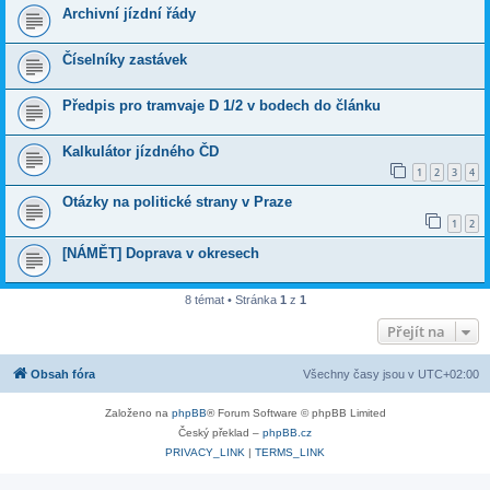
Archivní jízdní řády
Číselníky zastávek
Předpis pro tramvaje D 1/2 v bodech do článku
Kalkulátor jízdného ČD
1
2
3
4
Otázky na politické strany v Praze
1
2
[NÁMĚT] Doprava v okresech
8 témat • Stránka
1
z
1
Přejít na
Obsah fóra
Všechny časy jsou v
UTC+02:00
Založeno na
phpBB
® Forum Software © phpBB Limited
Český překlad –
phpBB.cz
PRIVACY_LINK
|
TERMS_LINK