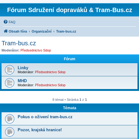
Fórum Sdružení dopraváků & Tram-Bus.cz
FAQ
Obsah fóra
Organizační
Tram-bus.cz
Tram-bus.cz
Moderátor:
Předsednictvo Sdop
Fórum
Linky
Moderátor:
Předsednictvo Sdop
MHD
Moderátor:
Předsednictvo Sdop
8 témat • Stránka
1
z
1
Témata
Pokus o oživení tram-bus.cz
Pozor, krajská hranice!