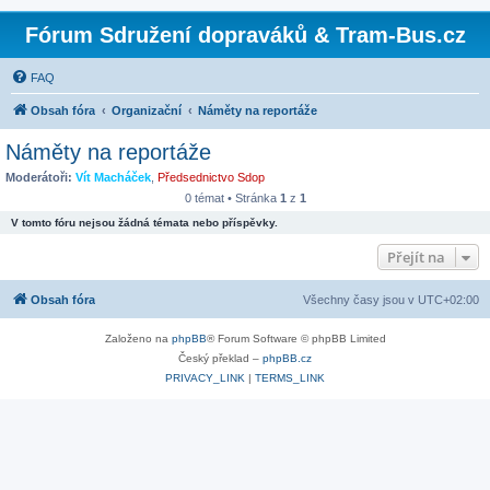
Fórum Sdružení dopraváků & Tram-Bus.cz
FAQ
Obsah fóra
Organizační
Náměty na reportáže
Náměty na reportáže
Moderátoři:
Vít Macháček
,
Předsednictvo Sdop
0 témat • Stránka
1
z
1
V tomto fóru nejsou žádná témata nebo příspěvky.
Přejít na
Obsah fóra
Všechny časy jsou v
UTC+02:00
Založeno na
phpBB
® Forum Software © phpBB Limited
Český překlad –
phpBB.cz
PRIVACY_LINK
|
TERMS_LINK