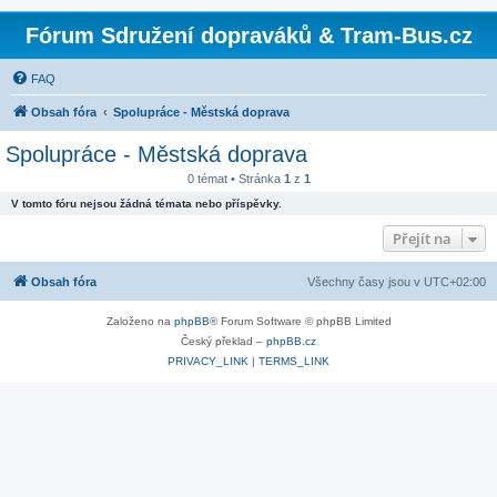
Fórum Sdružení dopraváků & Tram-Bus.cz
FAQ
Obsah fóra
Spolupráce - Městská doprava
Spolupráce - Městská doprava
0 témat • Stránka
1
z
1
V tomto fóru nejsou žádná témata nebo příspěvky.
Přejít na
Obsah fóra
Všechny časy jsou v
UTC+02:00
Založeno na
phpBB
® Forum Software © phpBB Limited
Český překlad –
phpBB.cz
PRIVACY_LINK
|
TERMS_LINK