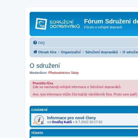
Fórum Sdružení d
Fórum o veřejné dopravě
FAQ
Obsah fóra
Organizační
Sdružení dopraváků
O sdruže
O sdružení
Moderátor:
Předsednictvo Sdop
Pravidla fóra
Zde se nacházejí veřejné informace o Sdružení dopraváků.
Ano, tyto informace může číst každý návštěvník fóra. Proto sem patří 
OZNÁMENÍ
Informace pro nové členy
od
Ondřej Kališ
»
8.7.2022 20:17:52
TÉMATA