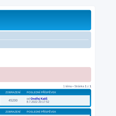
1 téma • Stránka
1
z
1
ZOBRAZENÍ
POSLEDNÍ PŘÍSPĚVEK
od
Ondřej Kališ
45200
8.7.2022 20:17:52
ZOBRAZENÍ
POSLEDNÍ PŘÍSPĚVEK