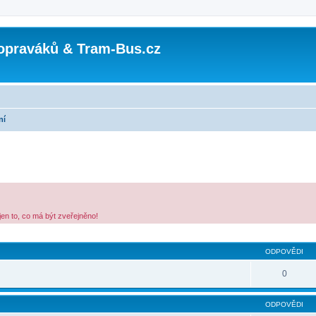
opraváků & Tram-Bus.cz
ní
jen to, co má být zveřejněno!
ODPOVĚDI
0
ODPOVĚDI