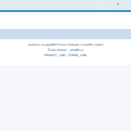
0
Založeno na
phpBB
® Forum Software © phpBB Limited
Český překlad –
phpBB.cz
PRIVACY_LINK
|
TERMS_LINK