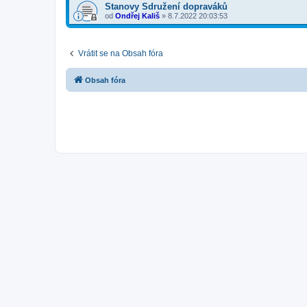
Stanovy Sdružení dopraváků
od
Ondřej Kališ
»
8.7.2022 20:03:53
Vrátit se na Obsah fóra
Obsah fóra