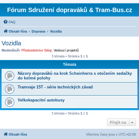
Fórum Sdružení dopraváků & Tram-Bus.cz
FAQ
Obsah fóra
Doprava
Vozidla
Vozidla
Moderátoři:
Předsednictvo Sdop
,
Vedoucí projektů
3 témata • Stránka
1
z
1
Témata
Názory dopraváků na krok Scheinherra s otočením sedačky
do kolmé polohy
Tramvaje 15T - série technických závad
Velkokapacitní autobusy
3 témata • Stránka
1
z
1
Přejít na
Obsah fóra
Všechny časy jsou v
UTC+02:00