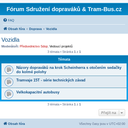
Fórum Sdružení dopraváků & Tram-Bus.cz
FAQ
Obsah fóra
Doprava
Vozidla
Vozidla
Moderátoři:
Předsednictvo Sdop
,
Vedoucí projektů
3 témata • Stránka
1
z
1
Témata
Názory dopraváků na krok Scheinherra s otočením sedačky
do kolmé polohy
Tramvaje 15T - série technických závad
Velkokapacitní autobusy
3 témata • Stránka
1
z
1
Přejít na
Obsah fóra
Všechny časy jsou v
UTC+02:00