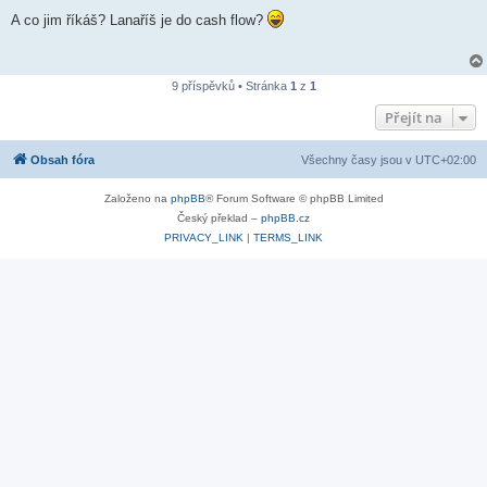
ř
í
A co jim říkáš? Lanaříš je do cash flow?
s
p
ě
v
e
9 příspěvků • Stránka
1
z
1
k
Přejít na
Obsah fóra
Všechny časy jsou v
UTC+02:00
Založeno na
phpBB
® Forum Software © phpBB Limited
Český překlad –
phpBB.cz
PRIVACY_LINK
|
TERMS_LINK