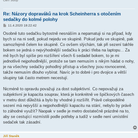
Člen Sdop
Re: Názory dopraváků na krok Scheinherra s otočením
sedačky do kolmé polohy
P
11.4.2020 18:22:42
ř
í
Osobně tuto sedačku bytostně nesnáším a nepamatuji si na případ, kdy
s
bych si na ni sedl, pokud nejedu ve skupině. Pokud jedu ve skupině, pak
p
ě
samozřejmě čelem ke skupině. Co ovšem slýchám, tak při sezení takhle
v
bokem se jedná o nejvýhodnější sedačku k práci třeba na laptopu... Za
e
k
mě bych byl spíše pro rozšíření všech 6 sedadel bokem, to je mi
jednotlivě nejpohodlnější, protože se tam nemusím s nikým hádat o nohy,
je na všechny sedačky pohodlný přístup a všechny jsou rovnocenné,
takže nemusím dlouho vybírat. Navíc je to dobré i pro dvojice a větší
skupiny tak často metrem necestují.
Nicméně to opravdu považuji za dost subjektivní. Co nepovažuji za
subjektivní je kapacita souprav, která je konkrétně ve špičkových časech
v metru dost důležitá a bylo by vhodné ji rozšířit. Právě celopodélné
sezení má nejvyšší a nejpohodlnější kapacitu na stání, nebylo by právě
to záhodné využít? Naopak v sedle je metro dostatečně prázdné na to,
aby se cestující rozmístili podle potřeby a tudíž v sedle není umístění
sedaček tak zásadní.
Jiří Staněk