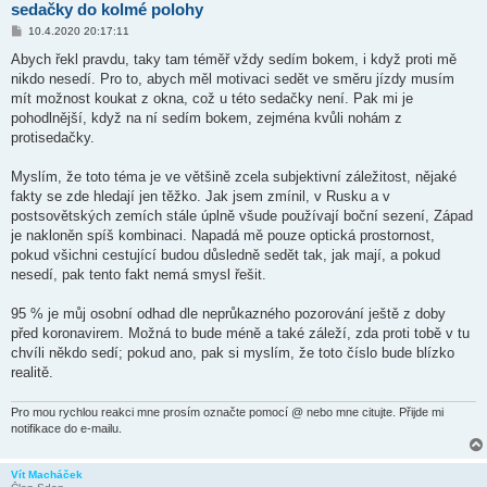
sedačky do kolmé polohy
P
10.4.2020 20:17:11
ř
í
Abych řekl pravdu, taky tam téměř vždy sedím bokem, i když proti mě
s
nikdo nesedí. Pro to, abych měl motivaci sedět ve směru jízdy musím
p
ě
mít možnost koukat z okna, což u této sedačky není. Pak mi je
v
pohodlnější, když na ní sedím bokem, zejména kvůli nohám z
e
k
protisedačky.
Myslím, že toto téma je ve většině zcela subjektivní záležitost, nějaké
fakty se zde hledají jen těžko. Jak jsem zmínil, v Rusku a v
postsovětských zemích stále úplně všude používají boční sezení, Západ
je nakloněn spíš kombinaci. Napadá mě pouze optická prostornost,
pokud všichni cestující budou důsledně sedět tak, jak mají, a pokud
nesedí, pak tento fakt nemá smysl řešit.
95 % je můj osobní odhad dle neprůkazného pozorování ještě z doby
před koronavirem. Možná to bude méně a také záleží, zda proti tobě v tu
chvíli někdo sedí; pokud ano, pak si myslím, že toto číslo bude blízko
realitě.
Pro mou rychlou reakci mne prosím označte pomocí @ nebo mne citujte. Přijde mi
notifikace do e-mailu.
Vít Macháček