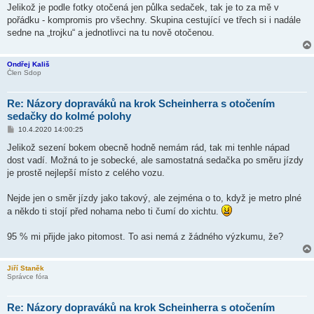
í
Jelikož je podle fotky otočená jen půlka sedaček, tak je to za mě v
s
pořádku - kompromis pro všechny. Skupina cestující ve třech si i nadále
p
ě
sedne na „trojku“ a jednotlivci na tu nově otočenou.
v
e
k
Ondřej Kališ
Člen Sdop
Re: Názory dopraváků na krok Scheinherra s otočením
sedačky do kolmé polohy
P
10.4.2020 14:00:25
ř
í
Jelikož sezení bokem obecně hodně nemám rád, tak mi tenhle nápad
s
dost vadí. Možná to je sobecké, ale samostatná sedačka po směru jízdy
p
ě
je prostě nejlepší místo z celého vozu.
v
e
k
Nejde jen o směr jízdy jako takový, ale zejména o to, když je metro plné
a někdo ti stojí před nohama nebo ti čumí do xichtu.
95 % mi přijde jako pitomost. To asi nemá z žádného výzkumu, že?
Jiří Staněk
Správce fóra
Re: Názory dopraváků na krok Scheinherra s otočením