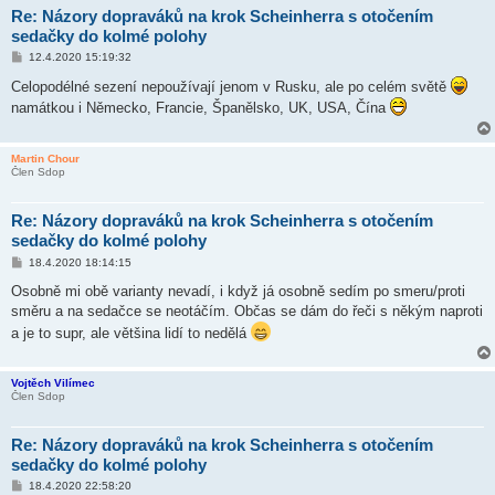
Re: Názory dopraváků na krok Scheinherra s otočením
sedačky do kolmé polohy
P
12.4.2020 15:19:32
ř
í
Celopodélné sezení nepoužívají jenom v Rusku, ale po celém světě
s
namátkou i Německo, Francie, Španělsko, UK, USA, Čína
p
ě
v
e
Martin Chour
k
Člen Sdop
Re: Názory dopraváků na krok Scheinherra s otočením
sedačky do kolmé polohy
P
18.4.2020 18:14:15
ř
í
Osobně mi obě varianty nevadí, i když já osobně sedím po smeru/proti
s
směru a na sedačce se neotáčím. Občas se dám do řeči s někým naproti
p
ě
a je to supr, ale většina lidí to nedělá
v
e
k
Vojtěch Vilímec
Člen Sdop
Re: Názory dopraváků na krok Scheinherra s otočením
sedačky do kolmé polohy
P
18.4.2020 22:58:20