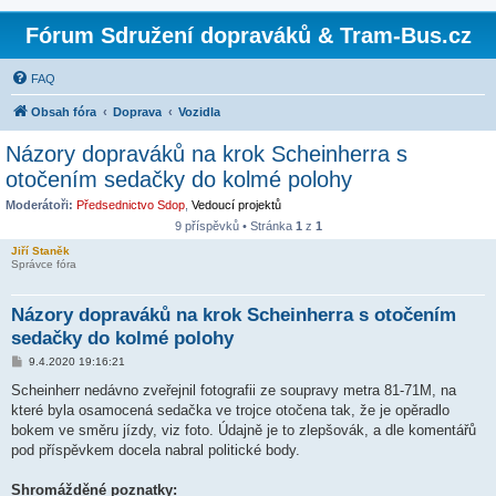
Fórum Sdružení dopraváků & Tram-Bus.cz
FAQ
Obsah fóra
Doprava
Vozidla
Názory dopraváků na krok Scheinherra s
otočením sedačky do kolmé polohy
Moderátoři:
Předsednictvo Sdop
,
Vedoucí projektů
9 příspěvků • Stránka
1
z
1
Jiří Staněk
Správce fóra
Názory dopraváků na krok Scheinherra s otočením
sedačky do kolmé polohy
P
9.4.2020 19:16:21
ř
í
Scheinherr nedávno zveřejnil fotografii ze soupravy metra 81-71M, na
s
které byla osamocená sedačka ve trojce otočena tak, že je opěradlo
p
ě
bokem ve směru jízdy, viz foto. Údajně je to zlepšovák, a dle komentářů
v
pod příspěvkem docela nabral politické body.
e
k
Shromážděné poznatky: