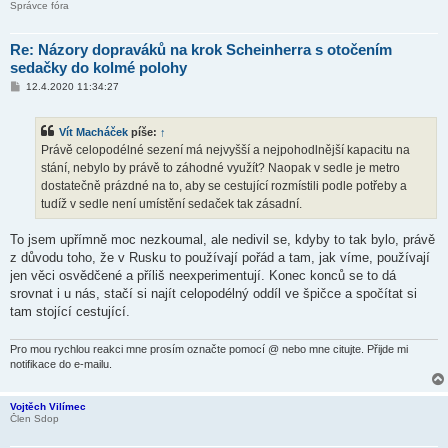
Správce fóra
Re: Názory dopraváků na krok Scheinherra s otočením
sedačky do kolmé polohy
P
12.4.2020 11:34:27
ř
í
s
Vít Macháček
píše:
↑
p
ě
Právě celopodélné sezení má nejvyšší a nejpohodlnější kapacitu na
v
stání, nebylo by právě to záhodné využít? Naopak v sedle je metro
e
k
dostatečně prázdné na to, aby se cestující rozmístili podle potřeby a
tudíž v sedle není umístění sedaček tak zásadní.
To jsem upřímně moc nezkoumal, ale nedivil se, kdyby to tak bylo, právě
z důvodu toho, že v Rusku to používají pořád a tam, jak víme, používají
jen věci osvědčené a příliš neexperimentují. Konec konců se to dá
srovnat i u nás, stačí si najít celopodélný oddíl ve špičce a spočítat si
tam stojící cestující.
Pro mou rychlou reakci mne prosím označte pomocí @ nebo mne citujte. Přijde mi
notifikace do e-mailu.
Vojtěch Vilímec
Člen Sdop