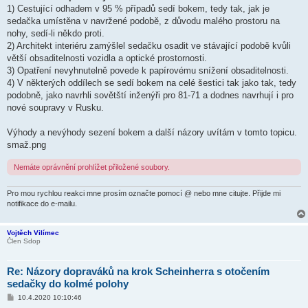
1) Cestující odhadem v 95 % případů sedí bokem, tedy tak, jak je
sedačka umístěna v navržené podobě, z důvodu malého prostoru na
nohy, sedí-li někdo proti.
2) Architekt interiéru zamýšlel sedačku osadit ve stávající podobě kvůli
větší obsaditelnosti vozidla a optické prostornosti.
3) Opatření nevyhnutelně povede k papírovému snížení obsaditelnosti.
4) V některých oddílech se sedí bokem na celé šestici tak jako tak, tedy
podobně, jako navrhli sovětští inženýři pro 81-71 a dodnes navrhují i pro
nové soupravy v Rusku.
Výhody a nevýhody sezení bokem a další názory uvítám v tomto topicu.
smaž.png
Nemáte oprávnění prohlížet přiložené soubory.
Pro mou rychlou reakci mne prosím označte pomocí @ nebo mne citujte. Přijde mi
notifikace do e-mailu.
Vojtěch Vilímec
Člen Sdop
Re: Názory dopraváků na krok Scheinherra s otočením
sedačky do kolmé polohy
P
10.4.2020 10:10:46
ř