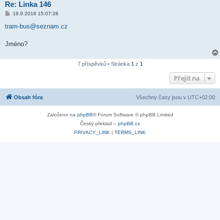
Re: Linka 146
P
19.9.2018 15:07:28
ř
í
tram-bus@seznam.cz
s
p
ě
Jméno?
v
e
k
7 příspěvků • Stránka
1
z
1
Přejít na
Obsah fóra
Všechny časy jsou v
UTC+02:00
Založeno na
phpBB
® Forum Software © phpBB Limited
Český překlad –
phpBB.cz
PRIVACY_LINK
|
TERMS_LINK