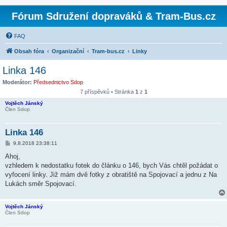
Fórum Sdružení dopraváků & Tram-Bus.cz
FAQ
Obsah fóra
Organizační
Tram-bus.cz
Linky
Linka 146
Moderátor:
Předsednictvo Sdop
7 příspěvků • Stránka
1
z
1
Vojtěch Jánský
Člen Sdop
Linka 146
P
9.8.2018 23:38:11
ř
í
Ahoj,
s
vzhledem k nedostatku fotek do článku o 146, bych Vás chtěl požádat o
p
ě
vyfocení linky. Již mám dvě fotky z obratiště na Spojovací a jednu z Na
v
Lukách směr Spojovací.
e
k
Vojtěch Jánský
Člen Sdop