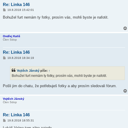
Re: Linka 146
P
19.8.2018 15:42:01
ř
í
Bohužel furt nemám ty fotky, prosím vás, mohli byste je nafotit.
s
p
ě
v
e
Ondřej Kališ
k
Člen Sdop
Re: Linka 146
P
19.8.2018 18:34:19
ř
í
s
Vojtěch Jánský
píše:
↑
p
ě
Bohužel furt nemám ty fotky, prosím vás, mohli byste je nafotit.
v
e
k
Pošli jim do chatu, že potřebuješ fotky a aby prosím sledovali fórum.
Vojtěch Jánský
Člen Sdop
Re: Linka 146
P
19.8.2018 18:55:31
ř
í
Lukáš Vrána tam zítra zajede.