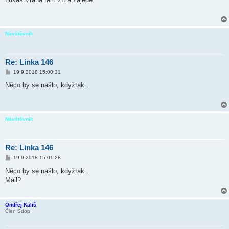
s
p
ě
v
e
Návštěvník
k
Re: Linka 146
P
19.9.2018 15:00:31
ř
í
Něco by se našlo, kdyžtak..
s
p
ě
v
e
Návštěvník
k
Re: Linka 146
P
19.9.2018 15:01:28
ř
í
Něco by se našlo, kdyžtak..
s
Mail?
p
ě
v
e
Ondřej Kališ
k
Člen Sdop