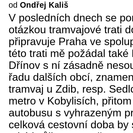
od
Ondřej Kališ
V posledních dnech se p
otázkou tramvajové trati d
připravuje Praha ve spolu
této trati mě požádal také
Dřínov s ní zásadně nesouh
řadu dalších obcí, znamen
tramvaj u Zdib, resp. Sed
metro v Kobylisích, přitom 
autobusu s vyhrazeným pr
celková cestovní doba by s