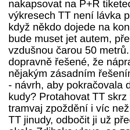
nakapsovat na P+R tiketec
výkresech TT není lávka pr
když někdo dojede na koneč
bude muset jet autem, př
vzdušnou čarou 50 metrů. 
dopravně řešené, že náp
nějakým zásadním řešením,
- návrh, aby pokračovala 
kudy? Protahovat TT skrz 
tramvaj zpoždění i víc než
TT jinudy, odbočit ji už p