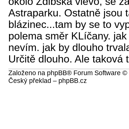
okolo Zdibska vlevo, se z
Astraparku. Ostatně jsou 
blázinec...tam by se to vy
polema směr KLíčany. jak 
nevím. jak by dlouho trva
Určitě dlouho. Ale taková
Založeno na
phpBB
® Forum Software ©
Český překlad –
phpBB.cz