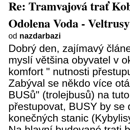
Re: Tramvajová trať Koby
Odolena Voda - Veltrusy
od
nazdarbazi
Dobrý den, zajímavý článek
myslí většina obyvatel v ok
komfort " nutnosti přestup
Zabýval se někdo více ot
BUSů" (trolejbusů) na tuto
přestupovat, BUSY by se do
konečných stanic (Kybylisy
Na hlavní budované trati b