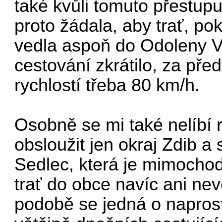
také kvůli tomuto přestupu
proto žádala, aby trať, po
vedla aspoň do Odoleny V
cestování zkrátilo, za pře
rychlostí třeba 80 km/h.
Osobně se mi také nelíbí r
obsloužit jen okraj Zdib a
Sedlec, která je mimocho
trať do obce navíc ani nev
podobě se jedná o naprostý