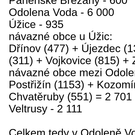
Panenské Břežany - 600
Odolena Voda - 6 000
Úžice - 935
návazné obce u Úžic:
Dřínov (477) + Újezdec (1
(311) + Vojkovice (815) + 
návazné obce mezi Odolen
Postřižín (1153) + Kozomí
Chvatěruby (551) = 2 701
Veltrusy - 2 111
Celkem tedy v Odoleně Vo