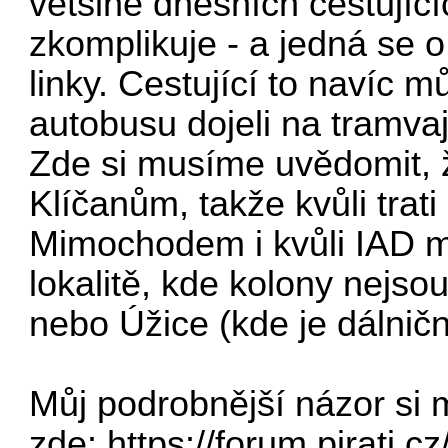
většině dnešních cestujíc
zkomplikuje - a jedná se 
linky. Cestující to navíc 
autobusu dojeli na tramva
Zde si musíme uvědomit, ž
Klíčanům, takže kvůli trati
Mimochodem i kvůli IAD m
lokalitě, kde kolony nejso
nebo Úžice (kde je dálničn
Můj podrobnější názor si m
zde:
https://forum.pirati.