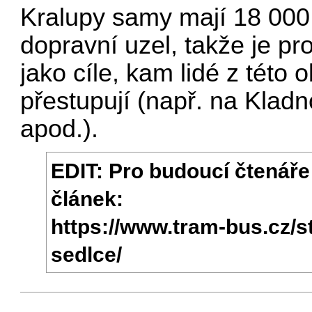
Kralupy samy mají 18 000 
dopravní uzel, takže je pr
jako cíle, kam lidé z této 
přestupují (např. na Klad
apod.).
EDIT: Pro budoucí čtenáře
článek:
https://www.tram-bus.cz/str
sedlce/