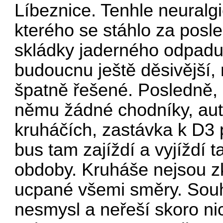
Líbeznice. Tenhle neuralg
kterého se stáhlo za posl
skládky jaderného odpadu
budoucnu ještě děsivější, 
špatně řešené. Posledně, c
němu žádné chodníky, auta
kruháčích, zastávka k D3 p
bus tam zajíždí a vyjíždí
obdoby. Kruháše nejsou z
ucpané všemi směry. Souhl
nesmysl a neřeší skoro ni